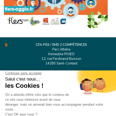
CFA PSS / SMS 2 COMPÉTENCES
Parc Athéna
Immeuble PASEO
12, rue Ferdinand Buisson
14280 Saint-Contest
Tél.
02 31 53 98 38
CFA PSS Rouen
127 Boulevard de l’Europe
76100 Rouen
CONTACT