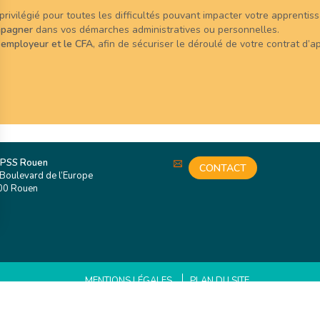
privilégié pour toutes les difficultés pouvant impacter votre apprentis
mpagner
dans vos démarches administratives ou personnelles.
 employeur et le CFA
, afin de sécuriser le déroulé de votre contrat d’
 PSS Rouen
CONTACT
Boulevard de l’Europe
00 Rouen
MENTIONS LÉGALES
PLAN DU SITE
V 1.04 – Mise à jour le 29/04/2026