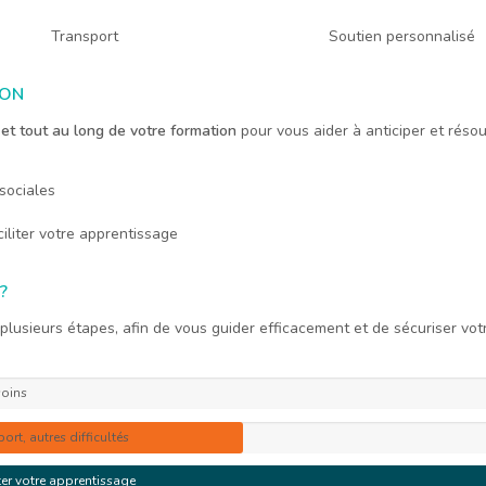
Transport
Soutien personnalisé
ION
et tout au long de votre formation
pour vous aider à anticiper et résoud
sociales
iliter votre apprentissage
?
usieurs étapes, afin de vous guider efficacement et de sécuriser votr
soins
rt, autres difficultés
ter votre apprentissage