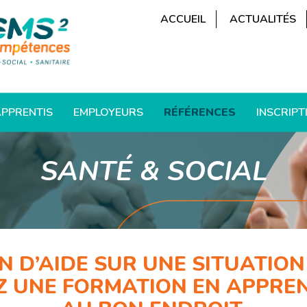
ACCUEIL
ACTUALITÉS
PPRENTIS
EMPLOYEURS
RÉFÉRENCES
INSCRIPT
SANTÉ & SOCIAL
N D’AIDE SUR UNE SITUATIO
EZ UNE FORMATION EN APPREN