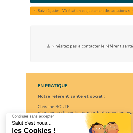
4. Suivi régulier – Vérification et ajustement des solutions si 
⚠️ N’hésitez pas à contacter le référent sant
EN PRATIQUE
Notre référent santé et social :
Christine BONTE
Vous pouvez la contacter pour toute question avan
tél. :
06 08 66 02 63
email :
c.bonte@cfapss-normandie.com