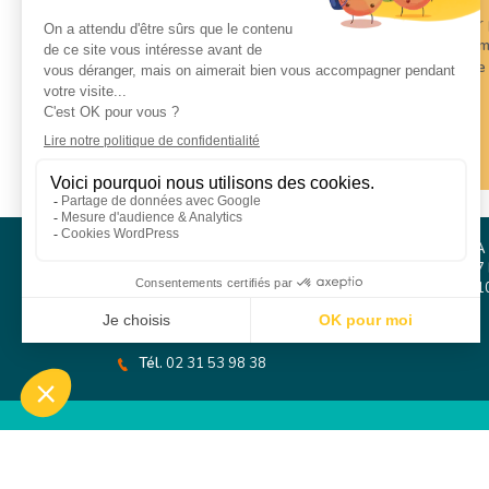
Le
référent santé et social
est votre interlocuteur 
Il intervient pour vous
écouter, conseiller et acco
Son rôle est également de
coordonner avec votre
à votre situation.
TÉLÉCHARGEZ LA FICHE DE POSTE
CFA PSS / SMS 2 COMPÉTENCES
CFA
Parc Athéna
127 
Immeuble PASEO
761
12, rue Ferdinand Buisson
14280 Saint-Contest
Tél.
02 31 53 98 38