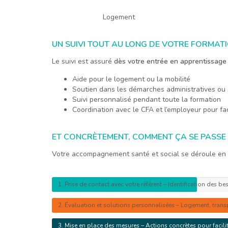
Logement
UN SUIVI TOUT AU LONG DE VOTRE FORMAT
Le suivi est assuré
dès votre entrée en apprentissage 
Aide pour le logement ou la mobilité
Soutien dans les démarches administratives ou 
Suivi personnalisé pendant toute la formation
Coordination avec le CFA et l’employeur pour fac
ET CONCRÈTEMENT, COMMENT ÇA SE PASSE 
Votre accompagnement santé et social se déroule en pl
1. Prise de contact avec votre référent – Identification des be
2. Évaluation et solutions personnalisées – Logement, transpo
3. Mise en place des mesures – Actions concrètes pour facili