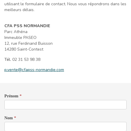
utilisant le formulaire de contact. Nous vous répondrons dans les
meilleurs délais.
CFA PSS NORMANDIE
Parc Athéna
Immeuble PASEO
12, rue Ferdinand Buisson
14280 Saint-Contest
Tél.
02 31 53 98 38
p.vente@cfapss-normandie.com
Contactez
Prénom
*
Nous
Nom
*