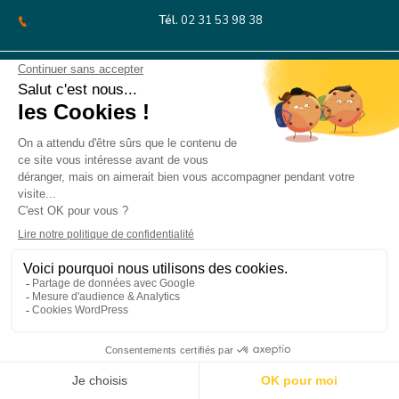
Tél.
02 31 53 98 38
CFA PSS Rouen
127 Boulevard de l’Europe
76100 Rouen
CONTACT
MENTIONS LÉGALES
PLAN DU SITE
V 1.04 – Mise à jour le 29/04/2026