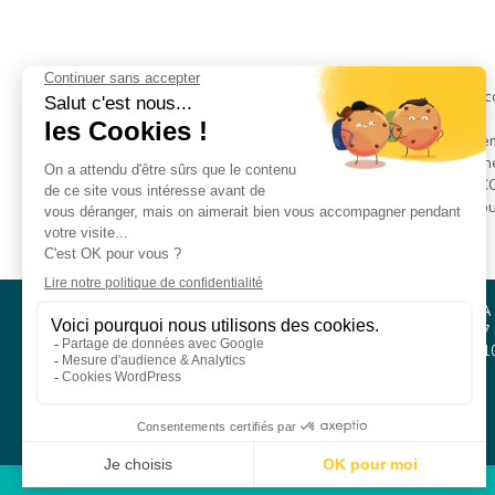
Cela fait maintenant 15 ans que le @CFAPSS vous acc
Qui fait quoi ? A qui s’adresser ?
Chaque mois, nous allons donc vous présenter un mem
Et n’oubliez pas, si vous êtes intéressé par les domaine
Nous vous accueillons dans nos bureaux de SAINT
P.S. : il semblerait que l’équipe du CFA ait un faible po
Aujourd’hui, nous vous présentons Flora
CFA PSS / SMS 2 COMPÉTENCES
CFA
Parc Athéna
127 
Immeuble PASEO
761
12, rue Ferdinand Buisson
14280 Saint-Contest
Tél.
02 31 53 98 38