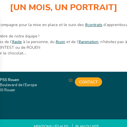
[UN MOIS, UN PORTRAIT]
ompagne pour la mise en place et le suivi des
#contrats
d’apprentissa
bre de notre équipe !
s de l’
#aide
à la personne, du
#soin
et de l’
#animation
, n’hésitez pas
-CONTEST ou de ROUEN
ur le chocolat….
 PSS Rouen
CONTACT
Boulevard de l’Europe
00 Rouen
MENTIONS LÉGALES
PLAN DU SITE