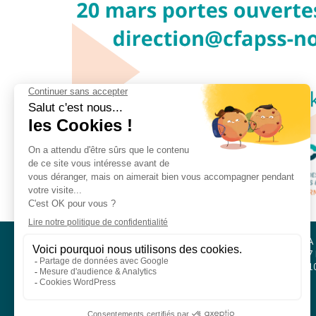
CFA PSS / SMS 2 COMPÉTENCES
CFA
Parc Athéna
127 
Immeuble PASEO
761
12, rue Ferdinand Buisson
14280 Saint-Contest