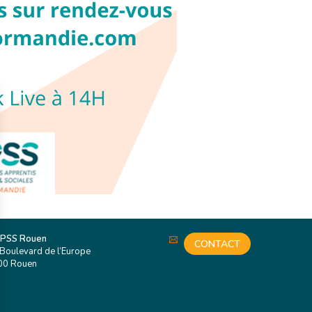
 PSS Rouen
CONTACT
Boulevard de l’Europe
00 Rouen