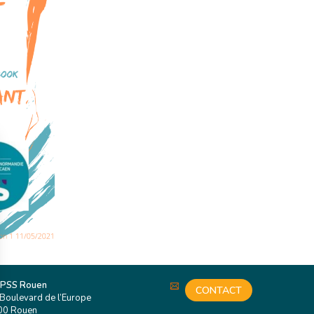
 PSS Rouen
CONTACT
Boulevard de l’Europe
00 Rouen