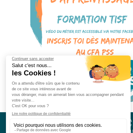
CFA PSS / SMS 2 COMPÉTENCES
CFA
Parc Athéna
127 
Immeuble PASEO
761