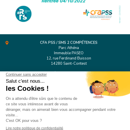
CFA PSS / SMS 2 COMPÉTENCES
Parc Athéna
Immeuble PASEO
12, rue Ferdinand Buisson
14280 Saint-Contest
Tél.
02 31 53 98 38
CFA PSS Rouen
127 Boulevard de l’Europe
76100 Rouen
CONTACT