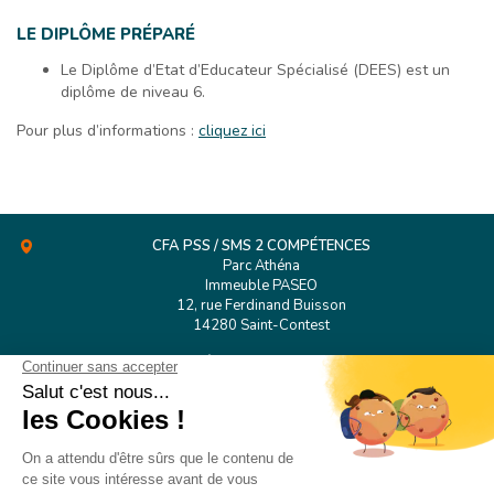
LE DIPLÔME PRÉPARÉ
Le Diplôme d’Etat d’Educateur Spécialisé (DEES) est un
diplôme de niveau 6.
Pour plus d’informations :
cliquez ici
CFA PSS / SMS 2 COMPÉTENCES
Parc Athéna
Immeuble PASEO
12, rue Ferdinand Buisson
14280 Saint-Contest
Tél.
02 31 53 98 38
CFA PSS Rouen
127 Boulevard de l’Europe
76100 Rouen