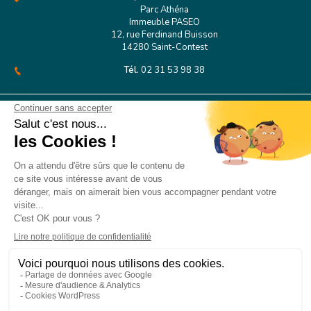
Parc Athéna
Immeuble PASEO
12, rue Ferdinand Buisson
14280 Saint-Contest
Tél.
02 31 53 98 38
CFA PSS Rouen
127 Boulevard de l’Europe
76100 Rouen
CONTACT
MENTIONS LÉGALES
PLAN DU SITE