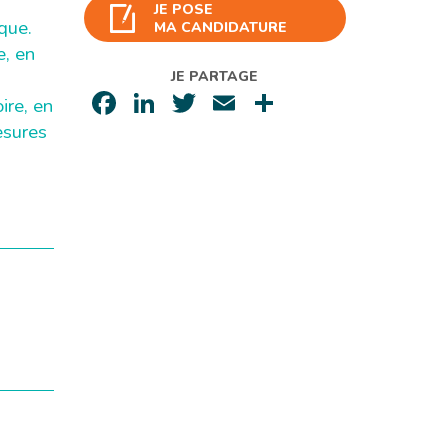
JE POSE
que.
MA CANDIDATURE
e, en
JE PARTAGE
Facebook
LinkedIn
Twitter
Email
Partager
ire, en
esures