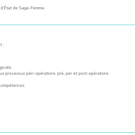
me d’État de Sage-Femme.
t :
gicale.
ux processus péri-opératoire, pré, per et post-opératoire.
 compétences.