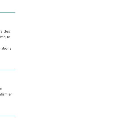
ès des
stique
entions
ne
firmier