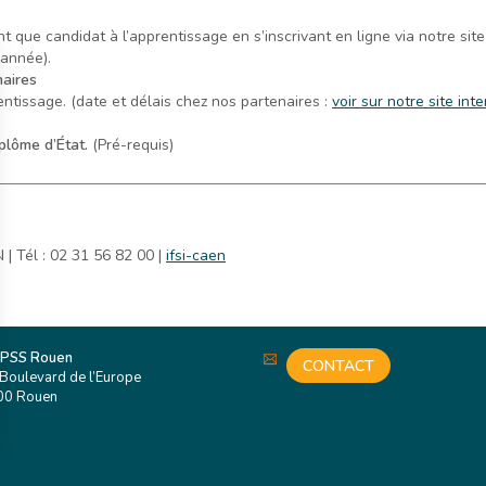
t que candidat à l’apprentissage en s’inscrivant en ligne via notre site
’année).
naires
entissage. (date et délais chez nos partenaires :
voir sur notre site int
plôme d’État.
(Pré-requis)
| Tél : 02 31 56 82 00 |
ifsi-caen
 PSS Rouen
CONTACT
Boulevard de l’Europe
00 Rouen