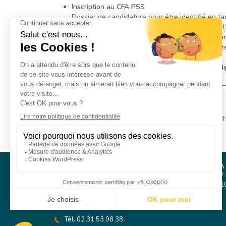
Inscription au CFA PSS
Dossier de candidature pour être identifié en tan
:
www.cfapss-normandie.com
(tout au long de l
Inscription dans les instituts de formation parte
Pour être identifié en tant que candidat à l’appr
Selon la formation, nous contacter.
Avoir satisfait aux sélections d’admissions du di
LE LIEU DE FORMATION
Campus Paramédical
du CHU
Caen
| 14032 CAEN 
CFA PSS / SMS 2 COMPÉTENCES
CFA
Parc Athéna
127 
Immeuble PASEO
761
12, rue Ferdinand Buisson
14280 Saint-Contest
Tél.
02 31 53 98 38