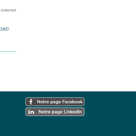
 internet
ernet
).