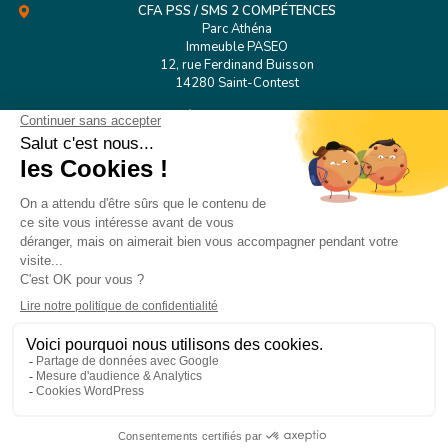
CFA PSS / SMS 2 COMPÉTENCES
Parc Athéna
Immeuble PASEO
12, rue Ferdinand Buisson
14280 Saint-Contest
Tél.
02 31 53 98 38
CFA PSS Rouen
127 Boulevard de l’Europe
76100 Rouen
CONTACT
MENTIONS LÉGALES