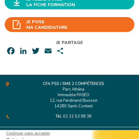
LA FICHE FORMATION
JE POSE
MA CANDIDATURE
JE PARTAGE
Facebook
LinkedIn
Twitter
Email
Partager
CFA PSS / SMS 2 COMPÉTENCES
Parc Athéna
Immeuble PASEO
12, rue Ferdinand Buisson
14280 Saint-Contest
Tél.
02 31 53 98 38
CFA PSS Rouen
127 Boulevard de l’Europe