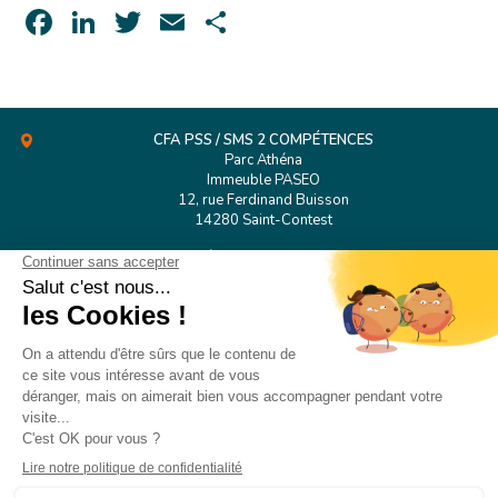
Facebook
LinkedIn
Twitter
Email
Partager
CFA PSS / SMS 2 COMPÉTENCES
Parc Athéna
Immeuble PASEO
12, rue Ferdinand Buisson
14280 Saint-Contest
Tél.
02 31 53 98 38
CFA PSS Rouen
127 Boulevard de l’Europe
76100 Rouen
CONTACT