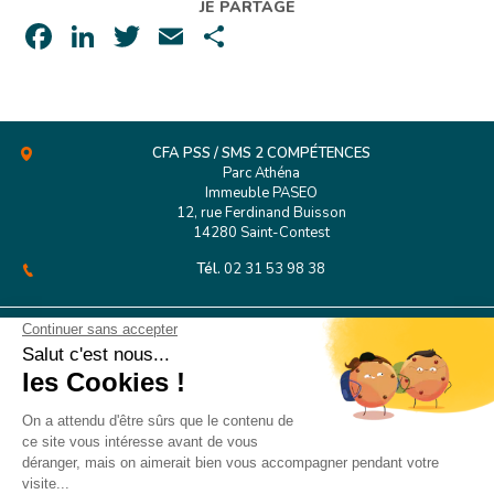
JE PARTAGE
Facebook
LinkedIn
Twitter
Email
Partager
CFA PSS / SMS 2 COMPÉTENCES
Parc Athéna
Immeuble PASEO
12, rue Ferdinand Buisson
14280 Saint-Contest
Tél.
02 31 53 98 38
CFA PSS Rouen
127 Boulevard de l’Europe
76100 Rouen
CONTACT